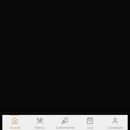
Acasă
Meniu
Evenimente
Coș
Conectare