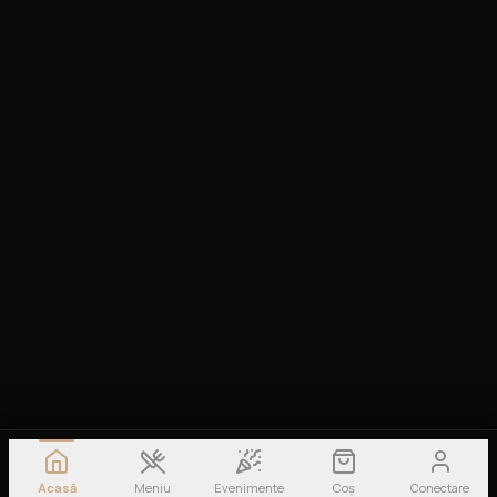
Acasă
Meniu
Evenimente
Coș
Conectare