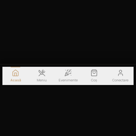
Acasă
Meniu
Evenimente
Coș
Conectare