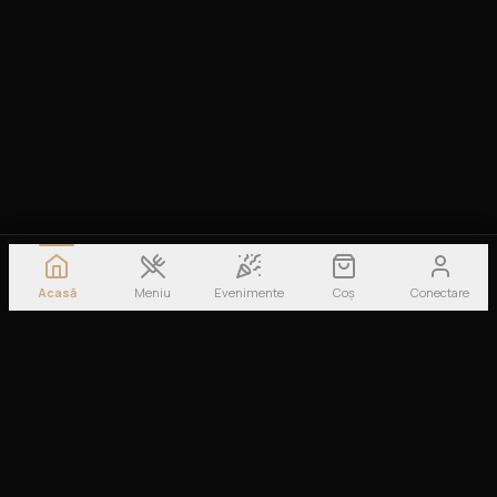
Acasă
Meniu
Evenimente
Coș
Conectare