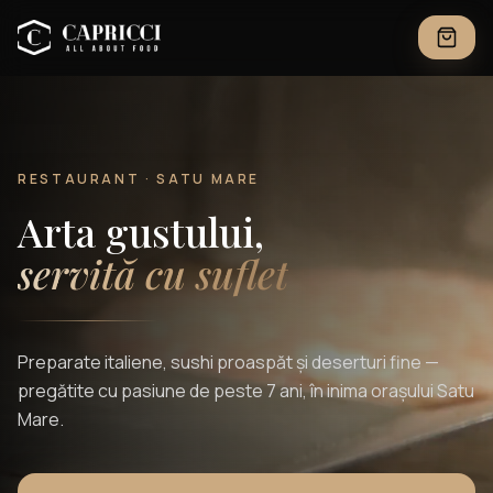
RESTAURANT · SATU MARE
Arta gustului,
servită cu suflet
Preparate italiene, sushi proaspăt și deserturi fine —
pregătite cu pasiune de peste 7 ani, în inima orașului Satu
Mare.