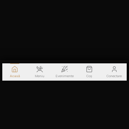
Acasă
Meniu
Evenimente
Coș
Conectare