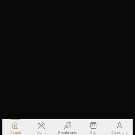
Acasă
Meniu
Evenimente
Coș
Conectare