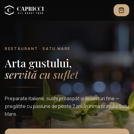
RESTAURANT · SATU MARE
Arta gustului,
servită cu suflet
Preparate italiene, sushi proaspăt și deserturi fine —
pregătite cu pasiune de peste 7 ani, în inima orașului Satu
Mare.