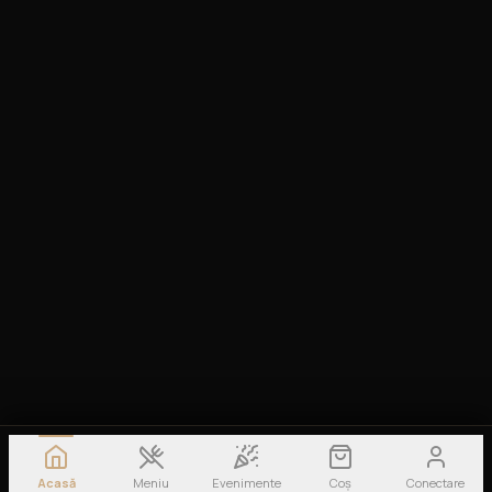
Acasă
Meniu
Evenimente
Coș
Conectare